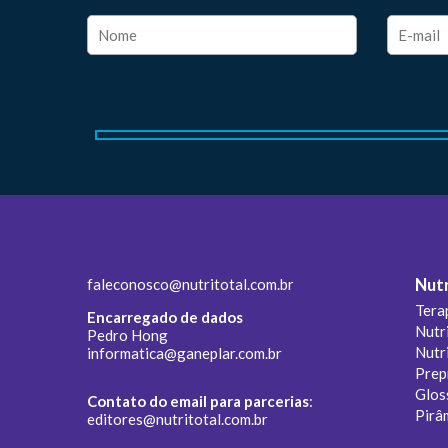
faleconosco@nutritotal.com.br
Nutr
Tera
Encarregado de dados
Nutr
Pedro Hong
Nutr
informatica@ganeplar.com.br
Prep
Glos
Contato do email para parcerias
:
Pirâ
editores@nutritotal.com.br