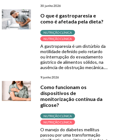
por diretrizes como o GLIM e a
Organização Mundial da Saúde
30 junho 2026
(OMS). Sua grande fortaleza está
O que é gastroparesia e
na simplicidade, sendo uma
como é afetada pela dieta?
ferramenta de baixo custo, não
invasiva e de fácil aplicação,
especialmente útil em contextos
NUTRIÇÃO CLÍNICA
de menor […]
NUTRIÇÃO CLÍNICA
A gastroparesia é um distúrbio da
motilidade definido pelo retardo
ou interrupção do esvaziamento
gástrico de alimentos sólidos, na
ausência de obstrução mecânica.
Normalmente, após a ingestão de
alimentos, os músculos da parede
9 junho 2026
do estômago trituram os
Como funcionam os
alimentos em pedaços menores e
dispositivos de
os empurram para o intestino
monitorização contínua da
delgado para continuar a
digestão. Porém, quando se […]
glicose?
NUTRIÇÃO CLÍNICA
NUTRIÇÃO CLÍNICA
O manejo do diabetes mellitus
passou por uma transformação