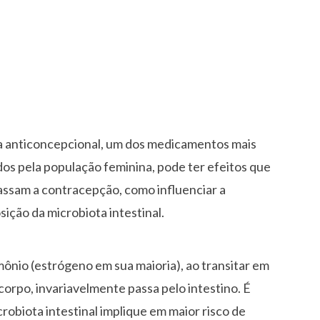
la anticoncepcional, um dos medicamentos mais
ados pela população feminina, pode ter efeitos que
assam a contracepção, como influenciar a
ição da microbiota intestinal.
ônio (estrógeno em sua maioria), ao transitar em
corpo, invariavelmente passa pelo intestino. É
robiota intestinal implique em maior risco de