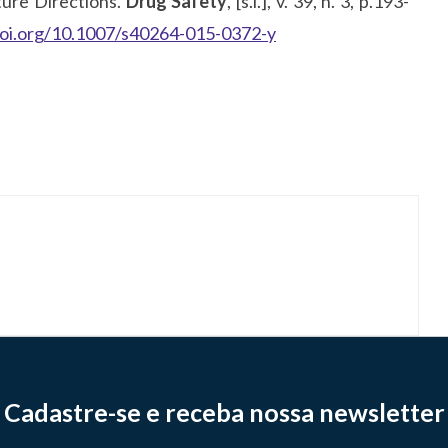
ure Directions.
Drug Safety
, [s.l.], v. 39, n. 3, p.193-
doi.org/10.1007/s40264-015-0372-y
Cadastre-se e receba nossa newsletter