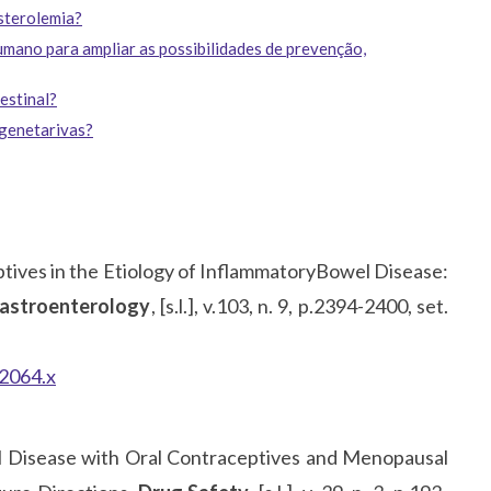
esterolemia?
umano para ampliar as possibilidades de prevenção,
estinal?
egenetarivas?
ptives in the Etiology of InflammatoryBowel Disease:
Gastroenterology
, [s.l.], v.103, n. 9, p.2394-2400, set.
02064.x
 Disease with Oral Contraceptives and Menopausal