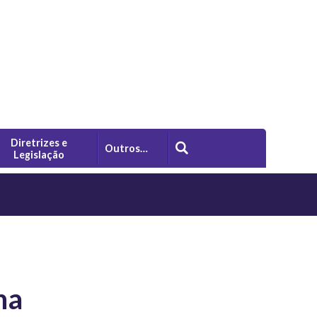
Diretrizes e
Outros…
Legislação
na