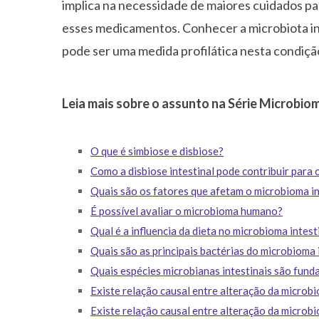
implica na necessidade de maiores cuidados par
esses medicamentos. Conhecer a microbiota in
pode ser uma medida profilática nesta condiçã
Leia mais sobre o assunto na Série Microbio
O que é simbiose e disbiose?
Como a disbiose intestinal pode contribuir para
Quais são os fatores que afetam o microbioma in
É possível avaliar o microbioma humano?
Qual é a influencia da dieta no microbioma intest
Quais são as principais bactérias do microbioma 
Quais espécies microbianas intestinais são funda
Existe relação causal entre alteração da microbi
Existe relação causal entre alteração da microbio