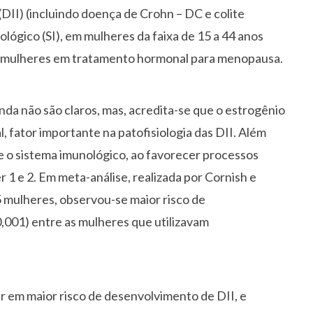
(DII) (incluindo doença de Crohn – DC e colite
ológico (SI), em mulheres da faixa de 15 a 44 anos
 e mulheres em tratamento hormonal para menopausa.
da não são claros, mas, acredita-se que o estrogênio
l, fator importante na patofisiologia das DII. Além
e o sistema imunológico, ao favorecer processos
r 1 e 2. Em meta-análise, realizada por Cornish e
5 mulheres, observou-se maior risco de
,001) entre as mulheres que utilizavam
r em maior risco de desenvolvimento de DII, e