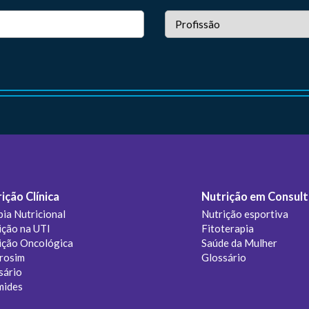
ição Clínica
Nutrição em Consult
pia Nutricional
Nutrição esportiva
ição na UTI
Fitoterapia
ição Oncológica
Saúde da Mulher
rosim
Glossário
sário
mides