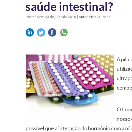
saúde intestinal?
Postado em 23 de julho de 2018
| Autor: Natália Lopes
A pílu
utiliz
ultrap
compos
O horm
nosso 
possível que a interação do hormônio com a mic