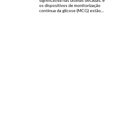
significativa nas últimas décadas, e
os dispositivos de monitorização
contínua da glicose (MCG) estão
no centro dessa revolução.
Diferentemente das tradicionais
medições por punção digital, que
fornecem apenas uma leitura
pontual, os sistemas de MCG
capturam dados em tempo real de
forma contínua, permitindo que
pacientes […]