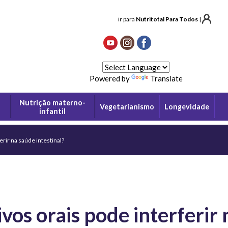
ir para
Nutritotal Para Todos
|
Powered by
Translate
Nutrição materno-
Vegetarianismo
Longevidade
infantil
rir na saúde intestinal?
vos orais pode interferir 