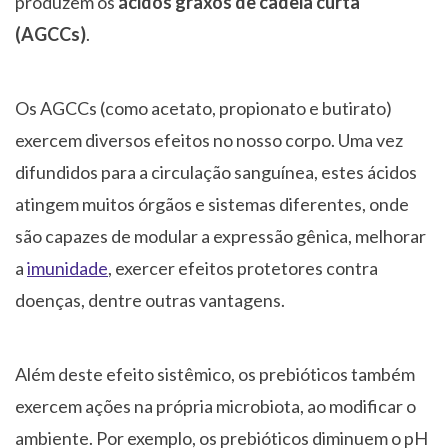
produzem os
ácidos graxos de cadeia curta
(AGCCs)
.
Os AGCCs (como acetato, propionato e butirato)
exercem diversos efeitos no nosso corpo. Uma vez
difundidos para a circulação sanguínea, estes ácidos
atingem muitos órgãos e sistemas diferentes, onde
são capazes de modular a expressão gênica, melhorar
a
imunidade
, exercer efeitos protetores contra
doenças, dentre outras vantagens.
Além deste efeito sistêmico, os prebióticos também
exercem ações na própria microbiota, ao modificar o
ambiente. Por exemplo, os prebióticos diminuem o pH