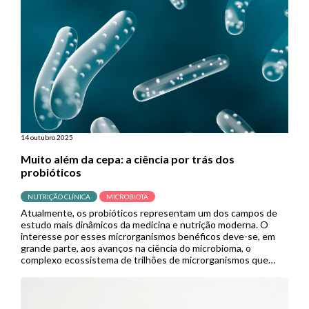
acabam sem diagnóstico ou tratamento […]
14 outubro 2025
Muito além da cepa: a ciência por trás dos
probióticos
NUTRIÇÃO CLÍNICA
MICROBIOTA
Atualmente, os probióticos representam um dos campos de
estudo mais dinâmicos da medicina e nutrição moderna. O
interesse por esses microrganismos benéficos deve-se, em
grande parte, aos avanços na ciência do microbioma, o
complexo ecossistema de trilhões de microrganismos que
habita nosso trato gastrointestinal e influencia processos
vitais. A expansão de pesquisas neste campo prenuncia […]