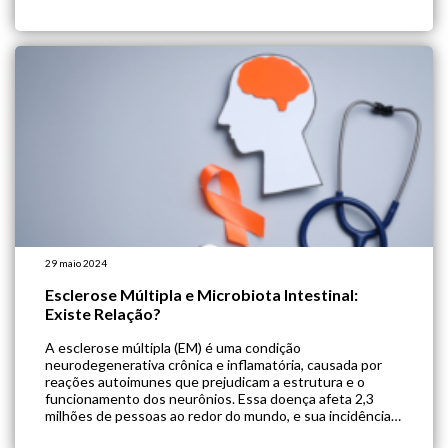
dentre elas, a suplementação de probióticos. O uso de
probióticos para o manejo dos transtornos mentais é
respaldado […]
29 maio 2024
Esclerose Múltipla e Microbiota Intestinal:
Existe Relação?
A esclerose múltipla (EM) é uma condição
neurodegenerativa crônica e inflamatória, causada por
reações autoimunes que prejudicam a estrutura e o
funcionamento dos neurônios. Essa doença afeta 2,3
milhões de pessoas ao redor do mundo, e sua incidência
está aumentando cada vez mais. Nos últimos anos,