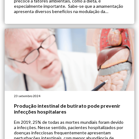
precoce a fatores ambientais, como a dieta, é
especialmente importante. Sabe-se que a amamentação
apresenta diversos benefícios na modulação da
microbiota de bebês. O leite materno apoia a regulação
imunológica, aumenta a resiliência ecológica da
microbiota intestinal e protege contra […]
23 setembro 2024
Produção intestinal de butirato pode prevenir
infecções hospitalares
Em 2019, 25% de todas as mortes mundiais foram devido
a infecções. Nesse sentido, pacientes hospitalizados por
doenças infecciosas frequentemente apresentam
perturbações intestinais, com menor abundância de