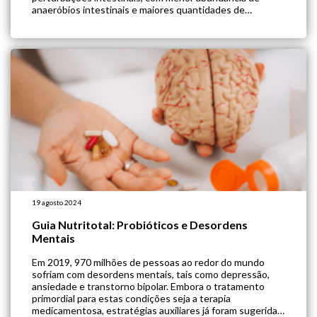
anaeróbios intestinais e maiores quantidades de
bactérias patogênicas. Atualmente, não está claro se
essas alterações são uma causa ou consequência da
doença. Por outro lado, sabe-se que os […]
19 agosto 2024
Guia Nutritotal: Probióticos e Desordens
Mentais
Em 2019, 970 milhões de pessoas ao redor do mundo
sofriam com desordens mentais, tais como depressão,
ansiedade e transtorno bipolar. Embora o tratamento
primordial para estas condições seja a terapia
medicamentosa, estratégias auxiliares já foram sugeridas,