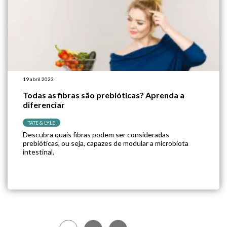
19 abril 2023
Todas as fibras são prebióticas? Aprenda a
diferenciar
TATE & LYLE
Descubra quais fibras podem ser consideradas
prebióticas, ou seja, capazes de modular a microbiota
intestinal.
Navegação