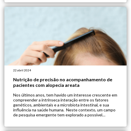
pesquisas apontaram para uma possível relação entre a
disbiose […]
22 abril 2024
Nutrição de precisão no acompanhamento de
pacientes com alopecia areata
Nos últimos anos, tem havido um interesse crescente em
compreender a intrínseca interação entre os fatores
genéticos, ambientais e a microbiota intestinal, e sua
influência na saúde humana. Neste contexto, um campo
de pesquisa emergente tem explorado a possível
conexão entre a Alopecia Areata, uma doença autoimune
que causa a queda de cabelo, e a […]