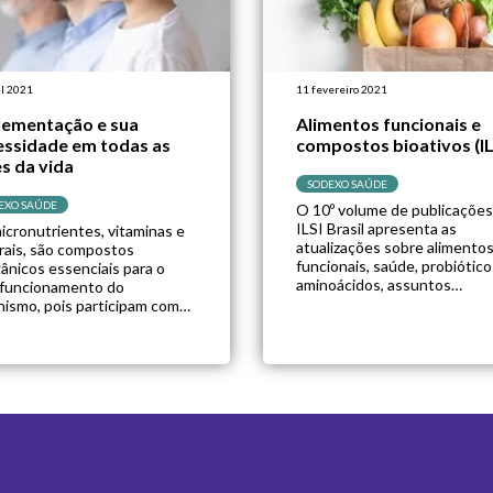
il 2021
11 fevereiro 2021
lementação e sua
Alimentos funcionais e
essidade em todas as
compostos bioativos (IL
s da vida
SODEXO SAÚDE
EXO SAÚDE
O 10º volume de publicações
ILSI Brasil apresenta as
icronutrientes, vitaminas e
atualizações sobre alimento
rais, são compostos
funcionais, saúde, probiótico
gânicos essenciais para o
aminoácidos, assuntos
funcionamento do
regulatórios, inovações
nismo, pois participam como
tecnológicas entre outros t
tores de diversas reações.
abordados no evento “Alime
o presentes na natureza e os
Funcionais e Compostos
entos são nossa maior fonte
Bioativos: Ciência, Avaliação
es nutrientes. (1) Embora
Consumo”. O documento é 
jam em todos os grupos de
compilado de informações
entos, frutas, legumes e
representado por pesquisad
ras (hortaliças) são os
renomados no país que visa 
ntos que, por sua […]
disseminação de conhecime
[…]