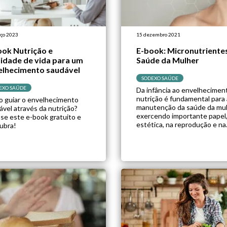
ço 2023
15 dezembro 2021
ook Nutrição e
E-book: Micronutriente
lidade de vida para um
Saúde da Mulher
elhecimento saudável
SODEXO SAÚDE
EXO SAÚDE
Da infância ao envelheciment
nutrição é fundamental para 
 guiar o envelhecimento
manutenção da saúde da mul
ável através da nutrição?
exercendo importante papel,
se este e-book gratuito e
estética, na reprodução e na
ubra!
prevenção de diversas doen
como a osteoporose, comum
principalmente em mulheres
a menopausa. Nesse cenário,
adequada ingestão alimentar
incluindo micronutrientes, é
essencial para a manutenção
saúde feminina em […]