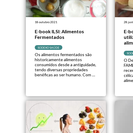
18 outubro 2021
28 jun
E-book ILSI: Alimentos
E-bo
Fermentados
util
ali
SODEXO SAÚDE
SOD
Os alimentos fermentados são
historicamente alimentos
O De
consumidos desde a antiguidade,
FAME
tendo diversas propriedades
rece
benéficas ao ser humano. Com a
célic
intenção de disseminar mais
alim
conhecimento sobre esse grupo
ress
de alimentos, a ILSI-Brasil
sobr
publicou recentemente o e-book
O e-b
denominado Alimentos
apre
Fermentados, trazendo de forma
que é
simplificada a história e muitas
cont
evidências cientificas acerca de
poss
sua segurança e aplicações para
sem 
[…]