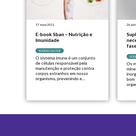
17 maio 2021
26 abr
E-book Sban – Nutrição e
Sup
Imunidade
nec
fase
SODEXO SAÚDE
SOD
O sistema imune é um conjunto
de células responsável pela
Os m
manutenção e proteção contra
mine
corpos estranhos em nosso
inor
organismo, prevenindo e
bom 
combatendo doenças causadas
orga
por microrganismos patogênicos
cofa
e células tumorais. Sabe-se que a
Estã
nutrição tem grande influência no
alim
sistema imunológico, sendo que
dess
uma boa nutrição e alimentação
este
podem ajudar a fortalecê-lo e
alim
permitir uma resposta […]
verdu
alime