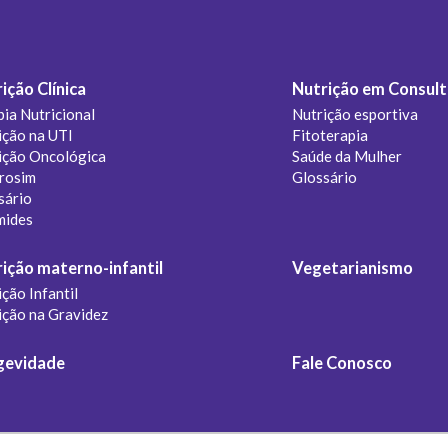
ição Clínica
Nutrição em Consult
pia Nutricional
Nutrição esportiva
ição na UTI
Fitoterapia
ição Oncológica
Saúde da Mulher
rosim
Glossário
sário
mides
ição materno-infantil
Vegetarianismo
ção Infantil
ição na Gravidez
gevidade
Fale Conosco