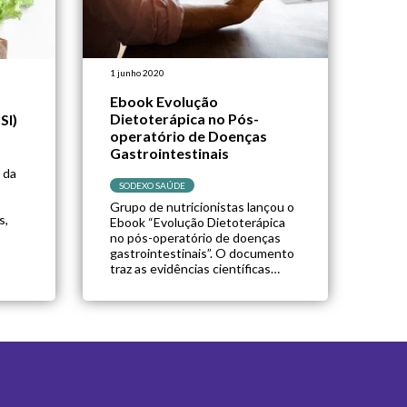
1 junho 2020
Ebook Evolução
Dietoterápica no Pós-
SI)
operatório de Doenças
Gastrointestinais
 da
SODEXO SAÚDE
s
Grupo de nutricionistas lançou o
s,
Ebook “Evolução Dietoterápica
no pós-operatório de doenças
gastrointestinais”. O documento
emas
traz as evidências científicas
ntos
encontradas até o momento para
o manejo nutricional no pós-
 e
operatório de cirurgias do trato
um
gastrointestinal. Com edição
gratuita voltada para
ores
nutricionistas e estudantes de
a
nutrição, o ebook tem módulos
nto
para nutrição no pós-peratório,