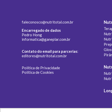
faleconosco@nutritotal.com.br
Nutr
Tera
Encarregado de dados
Nutr
Pedro Hong
Nutr
informatica@ganeplar.com.br
Prep
Glos
Contato do email para parcerias
:
Pirâ
editores@nutritotal.com.br
Nutr
Política de Privacidade
Política de Cookies
Nutri
Nutr
Lon