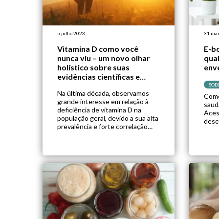
5 julho 2023
31 mar
Vitamina D como você
E-b
nunca viu – um novo olhar
qua
holístico sobre suas
env
evidências científicas e
ações no organismo
SOD
Na última década, observamos
Como
grande interesse em relação à
saud
deficiência de vitamina D na
Aces
população geral, devido a sua alta
desc
prevalência e forte correlação
com maior mortalidade geral,
incluindo indivíduos com câncer e
diabetes.¹-³ E esse interesse não
é à toa, segundo dados da POF,
90% da população brasileira
apresenta hipovitaminose D. Em
paralelo, há […]