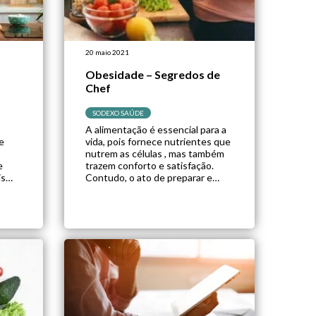
20 maio 2021
Obesidade – Segredos de
Chef
SODEXO SAÚDE
A alimentação é essencial para a
e
vida, pois fornece nutrientes que
nutrem as células , mas também
e
trazem conforto e satisfação.
is
Contudo, o ato de preparar e
udo,
como realizar as escolhas
a
alimentares pode gerar muitas
dúvidas e ansiedade. Pensando
nisso, para fechar a campanha
o
‘’Cuidar de Todas as Formas’’, a
ABESO publicou um e-book,
ção
denominado […]