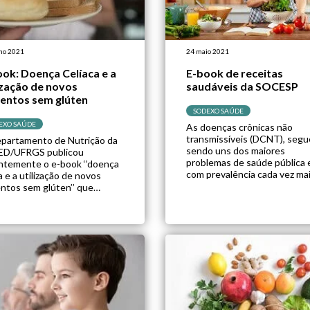
ho 2021
24 maio 2021
ok: Doença Celíaca e a
E-book de receitas
ização de novos
saudáveis da SOCESP
mentos sem glúten
SODEXO SAÚDE
EXO SAÚDE
As doenças crônicas não
transmissíveis (DCNT), segu
partamento de Nutrição da
sendo uns dos maiores
D/UFRGS publicou
problemas de saúde pública 
ntemente o e-book ‘’doença
com prevalência cada vez ma
a e a utilização de novos
alta entre a população. Cont
entos sem glúten’’ que
sabe-se que a adoção de um
alta detalhe pertinente
vida saudável, prática de
e a alimentação de celíacos.
atividades físicas e
ook, divido em 5 capítulos,
principalmente a alimentaçã
senta informações sobre o
equilibrada são os maiores
 o glúten, explica sobre a
contribuintes para a preven
aminação cruzada, novas
às DCNT. Desta forma, o […]
ibilidades para a alimentação
glúten […]