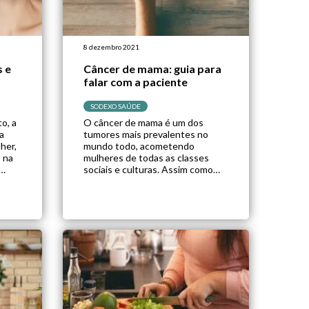
8 dezembro 2021
s e
Câncer de mama: guia para
falar com a paciente
SODEXO SAÚDE
o, a
O câncer de mama é um dos
a
tumores mais prevalentes no
her,
mundo todo, acometendo
 na
mulheres de todas as classes
sociais e culturas. Assim como
ças,
qualquer tumor, o seu
,
diagnóstico precoce é essencial
 após
para uma melhor resposta ao
 a
tratamento, assim como um
,
favorável prognóstico. No
entanto, a prevenção ainda é o
 da
melhor caminho ao seu combate.
[…]