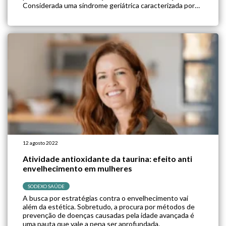
Considerada uma síndrome geriátrica caracterizada por
progressiva redução de massa e função muscular, a
sarcopenia tem como fatores de risco o envelhecimento,
[…]
12 agosto 2022
Atividade antioxidante da taurina: efeito anti
envelhecimento em mulheres
SODEXO SAÚDE
A busca por estratégias contra o envelhecimento vai
além da estética. Sobretudo, a procura por métodos de
prevenção de doenças causadas pela idade avançada é
uma pauta que vale a pena ser aprofundada.