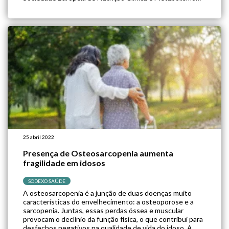
(ESPEN) elaborou uma diretriz com orientações clínicas
de nutrição e hidratação do idoso, de modo a prevenir e
tratar os problemas […]
25 abril 2022
Presença de Osteosarcopenia aumenta
fragilidade em idosos
SODEXO SAÚDE
A osteosarcopenia é a junção de duas doenças muito
características do envelhecimento: a osteoporose e a
sarcopenia. Juntas, essas perdas óssea e muscular
provocam o declínio da função física, o que contribui para
desfechos negativos na qualidade de vida do idoso. A