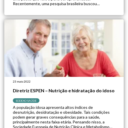
Recentemente, uma pesquisa brasileira buscou
investigar os efeitos anti envelhecimento da taurina, um
aminoácido conhecido por sua atividade antioxidante.
Será que a […]
23 maio 2022
Diretriz ESPEN – Nutrição e hidratação do idoso
SODEXO SAÚDE
A população idosa apresenta altos índices de
desnutrição, desidratação e obesidade. Tais condições
podem gerar graves consequências para a saúde,
principalmente nesta faixa etária. Pensando nisso, a
Sociedade Europeia de Nutrição Clínica e Metabolismo