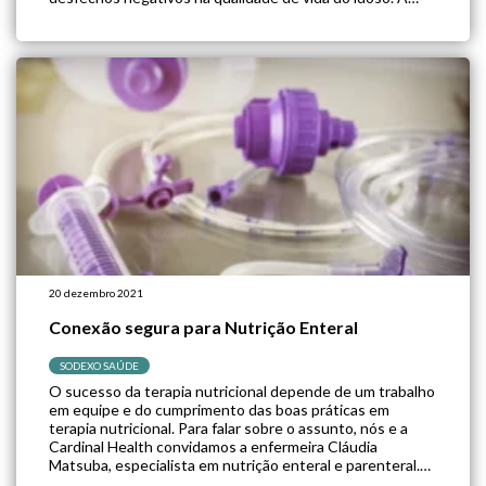
fragilidade é outra condição do envelhecimento. Ela afeta,
além do componente físico, o […]
20 dezembro 2021
Conexão segura para Nutrição Enteral
SODEXO SAÚDE
O sucesso da terapia nutricional depende de um trabalho
em equipe e do cumprimento das boas práticas em
terapia nutricional. Para falar sobre o assunto, nós e a
Cardinal Health convidamos a enfermeira Cláudia
Matsuba, especialista em nutrição enteral e parenteral.
Cláudia nos conta um breve histórico sobre os erros de