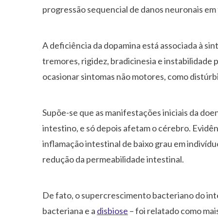
progressão sequencial de danos neuronais em 
A deficiência da dopamina está associada à si
tremores, rigidez, bradicinesia e instabilidad
ocasionar sintomas não motores, como distúrb
Supõe-se que as manifestações iniciais da doe
intestino, e só depois afetam o cérebro. Evid
inflamação intestinal de baixo grau em indivíd
redução da permeabilidade intestinal.
De fato, o supercrescimento bacteriano do in
bacteriana e a
disbiose
– foi relatado como mai