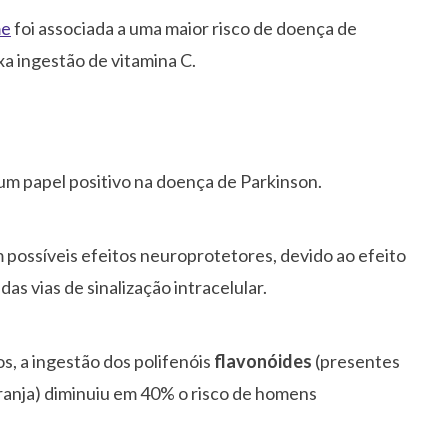
me
foi associada a uma maior risco de doença de
a ingestão de vitamina C.
m papel positivo na doença de Parkinson.
 possíveis efeitos neuroprotetores, devido ao efeito
as vias de sinalização intracelular.
, a ingestão dos polifenóis
flavonóides
(presentes
ranja) diminuiu em 40% o risco de homens