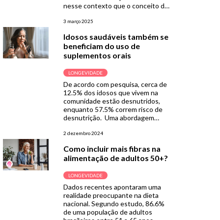
nesse contexto que o conceito de
healthspan vem ganhando cada
vez mais espaço na prática clínica e
3 março 2025
na literatura científica. Healthspan
Idosos saudáveis também se
x Lifespan: qual é a diferença?
beneficiam do uso de
Basicamente, lifespan refere-se
suplementos orais
simplesmente à duração […]
LONGEVIDADE
De acordo com pesquisa, cerca de
12.5% dos idosos que vivem na
comunidade estão desnutridos,
enquanto 57.5% correm risco de
desnutrição. Uma abordagem
comum para tratar a desnutrição é
o uso de suplementos nutricionais
2 dezembro 2024
orais (SNO), como uma maneira
Como incluir mais fibras na
acessível de aumentar a ingestão
alimentação de adultos 50+?
calórica e proteica. Entretanto,
existe uma lacuna no
conhecimento sobre os […]
LONGEVIDADE
Dados recentes apontaram uma
realidade preocupante na dieta
nacional. Segundo estudo, 86.6%
de uma população de adultos