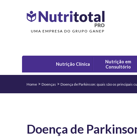
UMA EMPRESA DO GRUPO GANEP
Nutrição em
Nutrição Clínica
Consultório
>
>
Home
Doenças
Doença de Parkinson: quais são os principais c
Doença de Parkinson: