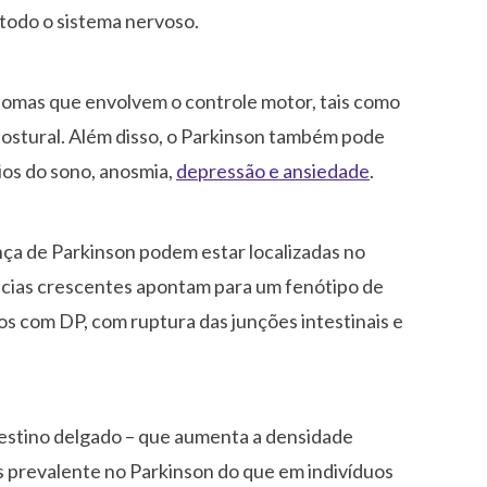
todo o sistema nervoso.
ntomas que envolvem o controle motor, tais como
e postural. Além disso, o Parkinson também pode
ios do sono, anosmia,
depressão e ansiedade
.
nça de Parkinson podem estar localizadas no
ências crescentes apontam para um fenótipo de
uos com DP, com ruptura das junções intestinais e
testino delgado – que aumenta a densidade
s prevalente no Parkinson do que em indivíduos