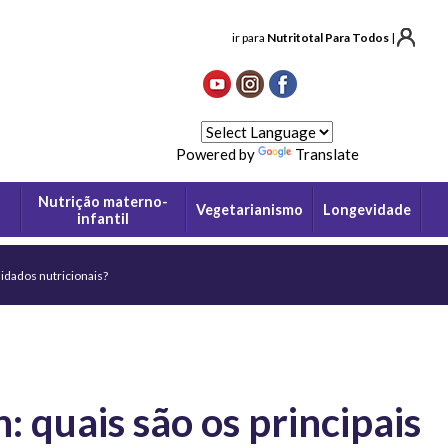
ir para
Nutritotal Para Todos
|
Powered by
Translate
Nutrição materno-
Vegetarianismo
Longevidade
infantil
uidados nutricionais?
 quais são os principais