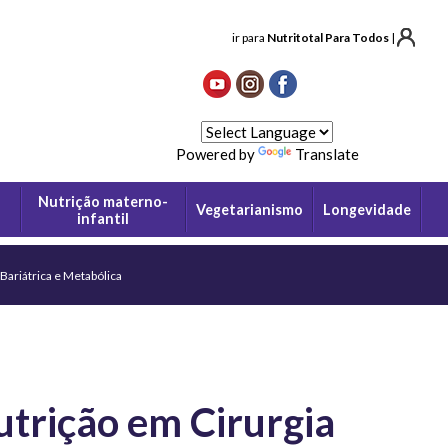
ir para
Nutritotal Para Todos
|
Powered by
Translate
Nutrição materno-
Vegetarianismo
Longevidade
infantil
 Bariátrica e Metabólica
utrição em Cirurgia