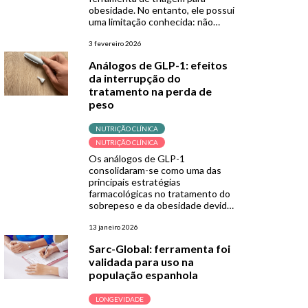
obesidade. No entanto, ele possui
uma limitação conhecida: não
consegue capturar a
heterogeneidade metabólica da
3 fevereiro 2026
doença. Isso significa que
Análogos de GLP-1: efeitos
pessoas com o mesmo IMC podem
da interrupção do
ter perfis de risco
tratamento na perda de
cardiometabólico completamente
diferentes, e muitas delas acabam
peso
sem diagnóstico ou tratamento
[…]
NUTRIÇÃO CLÍNICA
NUTRIÇÃO CLÍNICA
Os análogos de GLP-1
consolidaram-se como uma das
principais estratégias
farmacológicas no tratamento do
sobrepeso e da obesidade devido
à sua eficácia no emagrecimento e
na melhora de fatores
13 janeiro 2026
cardiometabólicos, como os
Sarc-Global: ferramenta foi
associados ao diabetes tipo 2.
validada para uso na
Ensaios clínicos com semaglutida e
população espanhola
tirzepatida, por exemplo,
demonstraram resultados
superiores aos de outras terapias
LONGEVIDADE