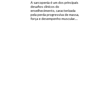
medicamentosas anti-obesidade,
A sarcopenia é um dos principais
ampliando […]
desafios clínicos do
envelhecimento, caracterizada
pela perda progressiva de massa,
força e desempenho muscular.
Reconhecida como doença pela
OMS desde 2016 e presente em
mais de um quarto dos adultos
acima de 60 anos, ela reforça a
necessidade de instrumentos
mais precisos de avaliação, entre
eles, a ferramenta Sarc-Global, […]