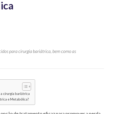
ica
cidos para cirurgia bariátrica, bem como as
 cirurgia bariátrica
átrica e Metabólica?
a opção de tratamento eficaz para promover a perda