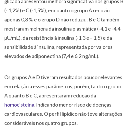
glicada apresentou melhora significativa nos grupos B
(- 1,2%) e C (-1,5%), enquanto o grupo A reduziu
apenas 0,8 % e o grupo D não reduziu. B e C também
mostraram melhora da insulina plasmática (-4,1 e -4,4
μU/mL), da resistência à insulina (-1,3 e – 1,5) e da
sensibilidade à insulina, representada por valores
elevados de adiponectina (7,4 e 6,2 ng/mL).
Os grupos A e D tiveram resultados pouco relevantes
em relação a esses parâmetros, porém, tanto o grupo
A quanto B e C, apresentaram redução da
homocisteína
, indicando menor risco de doenças
cardiovasculares. O perfil lipídico não teve alterações
consideráveis nos quatro grupos.