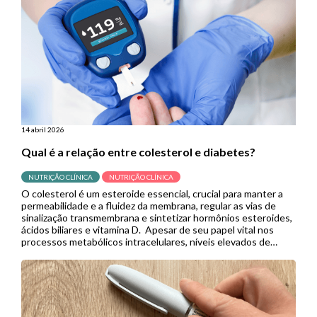
14 abril 2026
Qual é a relação entre colesterol e diabetes?
NUTRIÇÃO CLÍNICA
NUTRIÇÃO CLÍNICA
O colesterol é um esteroide essencial, crucial para manter a
permeabilidade e a fluidez da membrana, regular as vias de
sinalização transmembrana e sintetizar hormônios esteroides,
ácidos biliares e vitamina D. Apesar de seu papel vital nos
processos metabólicos intracelulares, níveis elevados de
colesterol plasmático têm sido associados à disfunção das
células β – cruciais […]