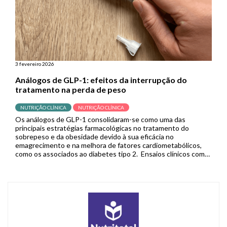
3 fevereiro 2026
Análogos de GLP-1: efeitos da interrupção do
tratamento na perda de peso
NUTRIÇÃO CLÍNICA
NUTRIÇÃO CLÍNICA
Os análogos de GLP-1 consolidaram-se como uma das
principais estratégias farmacológicas no tratamento do
sobrepeso e da obesidade devido à sua eficácia no
emagrecimento e na melhora de fatores cardiometabólicos,
como os associados ao diabetes tipo 2. Ensaios clínicos com
semaglutida e tirzepatida, por exemplo, demonstraram
resultados superiores aos de outras terapias medicamentosas
anti-obesidade, ampliando […]