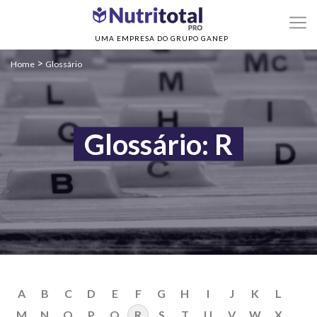
UMA EMPRESA DO GRUPO GANEP
>
Home
Glossário
Glossário: R
A
B
C
D
E
F
G
H
I
J
K
L
M
N
O
P
Q
R
S
T
U
V
W
X