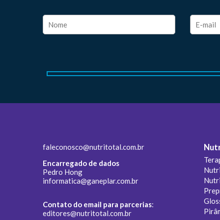
faleconosco@nutritotal.com.br
Nutr
Tera
Encarregado de dados
Nutr
Pedro Hong
Nutr
informatica@ganeplar.com.br
Prep
Glos
Contato do email para parcerias
:
Pirâ
editores@nutritotal.com.br