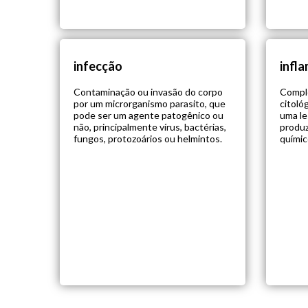
infecção
infl
Contaminação ou invasão do corpo
Compl
por um microrganismo parasito, que
citoló
pode ser um agente patogênico ou
uma le
não, principalmente vírus, bactérias,
produz
fungos, protozoários ou helmintos.
químic