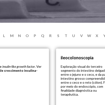
L
M
N
O
P
Q
R
S
T
U
V
W
X
ileocolonoscopia
de
insulin-like growth factor
. Ver
Exploração visual do terceiro
de crescimento insulina-
segmento do intestino delgado
.
entre o jejuno e o ceco, e da p
intestino grosso compreendi
entre o ceco e o reto (cólon). 
por meio do endoscópio, com
finalidade diagnóstica ou
terapêutica.