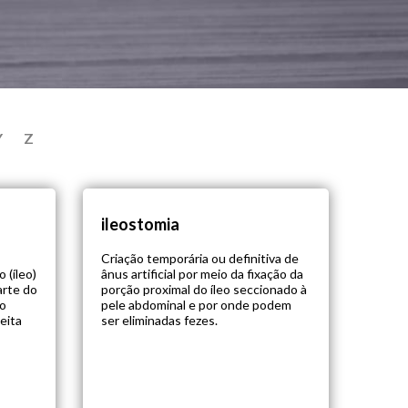
Y
Z
ileostomia
Criação temporária ou definitiva de
 (íleo)
ânus artificial por meio da fixação da
arte do
porção proximal do íleo seccionado à
do
pele abdominal e por onde podem
Feita
ser eliminadas fezes.