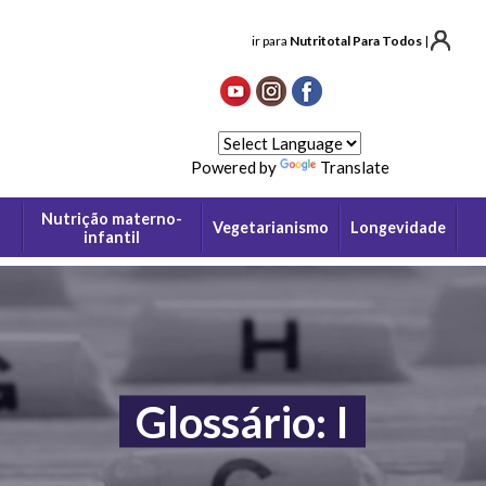
ir para
Nutritotal Para Todos
|
Powered by
Translate
Nutrição materno-
Vegetarianismo
Longevidade
infantil
Glossário: I