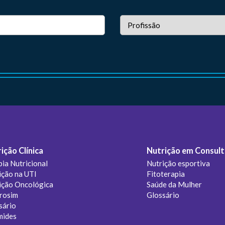
ição Clínica
Nutrição em Consult
pia Nutricional
Nutrição esportiva
ição na UTI
Fitoterapia
ição Oncológica
Saúde da Mulher
rosim
Glossário
sário
mides