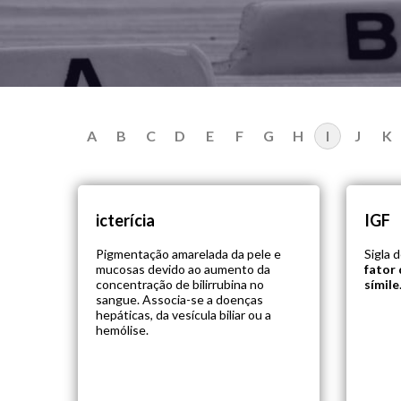
A
B
C
D
E
F
G
H
I
J
K
icterícia
IGF
Pigmentação amarelada da pele e
Sigla 
mucosas devido ao aumento da
fator 
concentração de bilirrubina no
símile
sangue. Associa-se a doenças
hepáticas, da vesícula biliar ou a
hemólise.